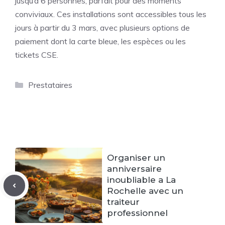
jusqu’à 6 personnes, parfait pour des moments
conviviaux. Ces installations sont accessibles tous les
jours à partir du 3 mars, avec plusieurs options de
paiement dont la carte bleue, les espèces ou les
tickets CSE.
Catégories
Prestataires
Organiser un
anniversaire
inoubliable a La
Rochelle avec un
traiteur
professionnel